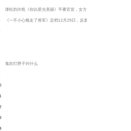
3
谭松韵许凯《你比星光美丽》平番官宣，女方实绩更强
4
《一不小心顺走了将军》定档12月29日，反套路甜宠看点十足
5
6
7
8
鬼吹灯胖子叫什么
9
0
1
2
3
4